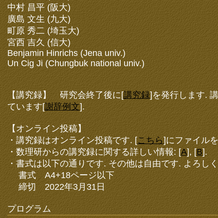
中村 昌平 (阪大)
廣島 文生 (九大)
町原 秀二 (埼玉大)
宮西 吉久 (信大)
Benjamin Hinrichs (Jena univ.)
Un Cig Ji (Chungbuk national univ.)
【講究録】 研究会終了後に[
講究録
]を発行します.
ています[
謝辞例文
].
【オンライン投稿】
・講究録はオンライン投稿です. [
こちら
]にファイル
・数理研からの講究録に関する詳しい情報: [
A
], [
B
].
・書式は以下の通りです. その他は自由です. よろし
書式 A4+18ページ以下
締切 2022年3月31日
プログラム