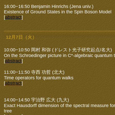
16:00−16:50 Benjamin Hinrichs (Jena univ.)
Existence of Ground States in the Spin Boson Model
[
abstract
]
12月7日（火）
10:00−10:50 岡村 和弥 (ドレスト光子研究起点/名大)
On the Schroedinger picture in C*-algebraic quantum 
[
abstract
]
11:00−11:50 寺西 功哲 (北大)
Time operators for quantum walks
[
abstract
]
14:00−14:50 宇治野 広大 (九大)
Exact Hausdorff dimension of the spectral measure fo
tree