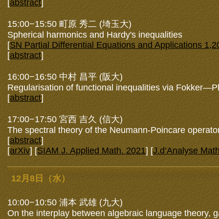
[
abstract
]
15:00−15:50 町原 秀二 (埼玉大)
Spherical harmonics and Hardy's inequalities
[
SN Partial Differential Equations and Applications 1,
[
abstract
]
16:00−16:50 中村 昌平 (阪大)
Regularisation of functional inequalities via Fokker—
[
abstract
]
17:00−17:50 宮西 吉久 (信大)
The spectral theory of the Neumann-Poincare operat
[
abstract
]
[
arXiv
] [
SIAM J. Applied Math. 2021
] [
J.d’Analyse Math
12月8日（水）
10:00−10:50 浦本 武雄 (九大)
On the interplay between algebraic language theory, ga