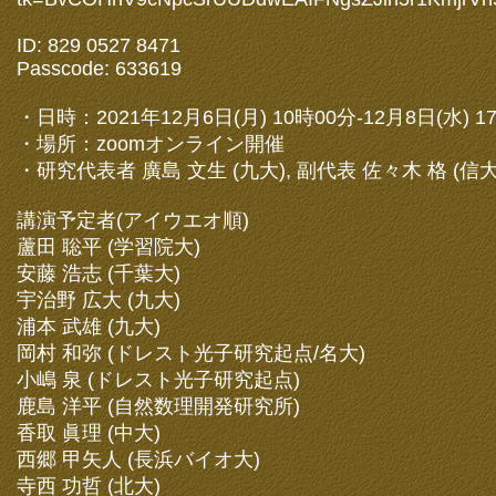
ID: 829 0527 8471
Passcode: 633619
・日時：2021年12月6日(月) 10時00分-12月8日(水) 1
・場所：zoomオンライン開催
・研究代表者 廣島 文生 (九大), 副代表 佐々木 格 (信大
講演予定者(アイウエオ順)
蘆田 聡平 (学習院大)
安藤 浩志 (千葉大)
宇治野 広大 (九大)
浦本 武雄 (九大)
岡村 和弥 (ドレスト光子研究起点/名大)
小嶋 泉 (ドレスト光子研究起点)
鹿島 洋平 (自然数理開発研究所)
香取 眞理 (中大)
西郷 甲矢人 (長浜バイオ大)
寺西 功哲 (北大)