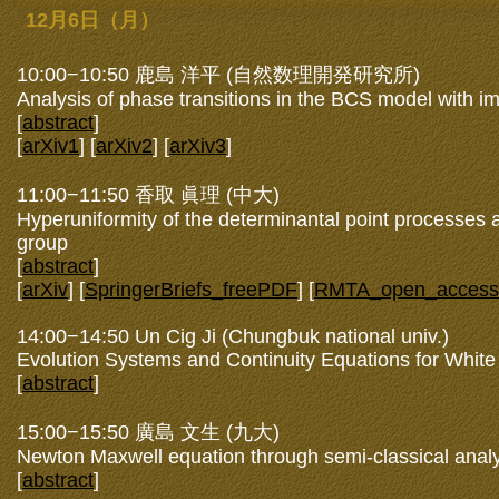
12月6日（月）
10:00−10:50 鹿島 洋平 (自然数理開発研究所)
Analysis of phase transitions in the BCS model with im
[
abstract
]
[
arXiv1
] [
arXiv2
] [
arXiv3
]
11:00−11:50 香取 眞理 (中大)
Hyperuniformity of the determinantal point processes 
group
[
abstract
]
[
arXiv
] [
SpringerBriefs_freePDF
] [
RMTA_open_access
14:00−14:50 Un Cig Ji (Chungbuk national univ.)
Evolution Systems and Continuity Equations for White
[
abstract
]
15:00−15:50 廣島 文生 (九大)
Newton Maxwell equation through semi-classical anal
[
abstract
]