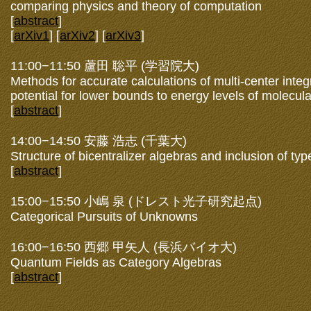
comparing physics and theory of computation
[
abstract
]
[
arXiv1
] [
arXiv2
] [
arXiv3
]
11:00−11:50 蘆田 聡平 (学習院大)
Methods for accurate calculations of multi-center inte
potential for lower bounds to energy levels of molecul
[
abstract
]
14:00−14:50 安藤 浩志 (千葉大)
Structure of bicentralizer algebras and inclusion of type
[
abstract
]
15:00−15:50 小嶋 泉 (ドレスト光子研究起点)
Categorical Pursuits of Unknowns
16:00−16:50 西郷 甲矢人 (長浜バイオ大)
Quantum Fields as Category Algebras
[
abstract
]